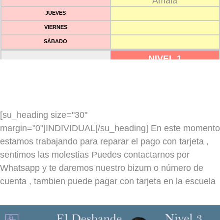
Amaia
JUEVES
VIERNES
SÁBADO
NIVEL 1
LUNES
12h a 13.15h
Jekaterina
MARTES
[su_heading size="30"
MIÉRCOLES
margin="0"]INDIVIDUAL[/su_heading] En este momento
JUEVES
estamos trabajando para reparar el pago con tarjeta ,
VIERNES
18h a 19.15h
sentimos las molestias Puedes contactarnos por
Whatsapp y te daremos nuestro bizum o número de
Amaia y Jekaterina
cuenta , tambien puede pagar con tarjeta en la escuela
SÁBADO
NIVEL 1/2
LUNES
12h a 13.15h