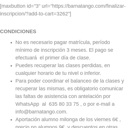
MIÉRCOLES
[maxbutton id="3" url="https://barnatango.com/finalizar-
JUEVES
inscripcion/?add-to-cart=3262"]
VIERNES
20.3 0h a 21.45h
Distintos profesores
CONDICIONES
SÁBADO
No es necesario pagar matrícula, período
Técnica
mínimo de inscripción 3 meses. El pago se
Ambos roles
efectuará el primer día de clase.
Puedes recuperar las clases perdidas, en
LUNES
cualquier horario de tu nivel o inferior.
MARTES
En preparación
Para poder coordinar el balanceo de la clases y
MIÉRCOLES
recuperar las mismas, es obligatorio comunicar
JUEVES
las faltas de asistencia con antelación por
WhatsApp al 635 80 33 75 , o por e-mail a
VIERNES
info@barnatango.com.
SÁBADO
Aportación alumno milonga de los viernes 6€ ,
Practicas y Milonga
precio no alumnos 9€, y descuentos en otras