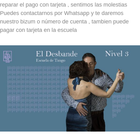
reparar el pago con tarjeta , sentimos las molestias
NIVEL 3/4
MIÉRCOLES
JUEVES
Puedes contactarnos por Whatsapp y te daremos
LUNES
JUEVES
VIERNES
nuestro bizum o número de cuenta , tambien puede
MARTES
VIERNES
19h- 20.15
SÁBADO
17.30 - 18.45
pagar con tarjeta en la escuela
MIÉRCOLES
19.15 a 20.30h
Amaia / Jekaterina (MULTINIVEL)
Carlos / Olga
Olga y Carlos
SÁBADO
JUEVES
VIERNES
19h- 20.15
Carlos / Olga
SÁBADO
Nivel Avanzado
Clase distintos profes
LUNES
MARTES