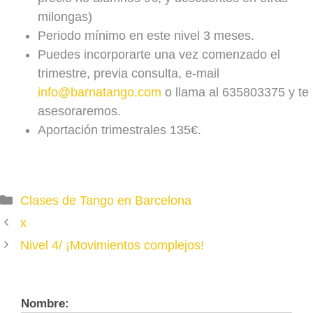
LUNES
milongas)
MARTES
Periodo mínimo en este nivel 3 meses.
MIÉRCOLES
Puedes incorporarte una vez comenzado el
JUEVES
trimestre, previa consulta, e-mail
VIERNES
22.15 - 01.45h
info@barnatango.com
o llama al 635803375 y te
Olga / Carlos
asesoraremos.
SÁBADO
19.00 - 21.00
Aportación trimestrales 135€.
2º y 4º sábado del mes
LUNES
Categories
Clases de Tango en Barcelona
MARTES
x
MIÉRCOLES
Nivel 4/ ¡Movimientos complejos!
JUEVES
VIERNES
SÁBADO
Nombre: