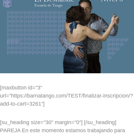
Jekaterina
MARTES
MIÉRCOLES
20.30h - 21.45h
Olga y Carlos
JUEVES
VIERNES
18h a 19.15h
Amaia y Jekaterina
SÁBADO
NIVEL 2
[maxbutton id="3"
url="https://barnatango.com/TEST/finalizar-inscripcion/?
LUNES
MARTES
19h a 20.15h
add-to-cart=3261"]
Olga y Carlos
NIVEL 2/ 3
[su_heading size="30" margin="0"] [/su_heading]
MIÉRCOLES
20.30h - 21.45h
LUNES
PAREJA En este momento estamos trabajando para
Olga y Carlos
MARTES