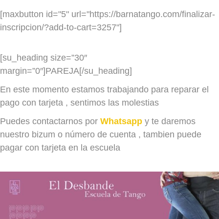
LUNES
MARTES
19h a 20.15h
[maxbutton id="5" url="https://barnatango.com/finalizar-
inscripcion/?add-to-cart=3257"]
Olga y Carlos
NIVEL 2/ 3
MIÉRCOLES
20.30h - 21.45h
LUNES
[su_heading size=”30″
Olga y Carlos
MARTES
margin=”0″]PAREJA[/su_heading]
NIVEL 3/4
MIÉRCOLES
JUEVES
En este momento estamos trabajando para reparar el
LUNES
JUEVES
VIERNES
pago con tarjeta , sentimos las molestias
MARTES
VIERNES
19h- 20.15
SÁBADO
17.30 - 18.45
MIÉRCOLES
19.15 a 20.30h
Puedes contactarnos por
Whatsapp
y te daremos
Amaia / Jekaterina (MULTINIVEL)
Carlos / Olga
nuestro bizum o número de cuenta , tambien puede
Olga y Carlos
SÁBADO
pagar con tarjeta en la escuela
JUEVES
VIERNES
19h- 20.15
Carlos / Olga
SÁBADO