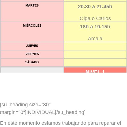
MARTES
20.30 a 21.45h
Olga o Carlos
MIÉRCOLES
18h a 19.15h
Amaia
JUEVES
VIERNES
SÁBADO
NIVEL 1
LUNES
12h a 13.15h
Jekaterina
MARTES
[su_heading size=”30″
MIÉRCOLES
margin=”0″]INDIVIDUAL[/su_heading]
JUEVES
En este momento estamos trabajando para reparar el
VIERNES
18h a 19.15h