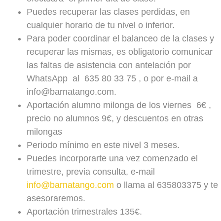
JUEVES
Puedes recuperar las clases perdidas, en
cualquier horario de tu nivel o inferior.
VIERNES
Para poder coordinar el balanceo de la clases y
SÁBADO
recuperar las mismas, es obligatorio comunicar
Practicas y Milonga
las faltas de asistencia con antelación por
LUNES
WhatsApp al 635 80 33 75 , o por e-mail a
MARTES
info@barnatango.com.
MIÉRCOLES
Aportación alumno milonga de los viernes 6€ ,
JUEVES
precio no alumnos 9€, y descuentos en otras
VIERNES
22.15 - 01.45h
milongas
Olga / Carlos
Periodo mínimo en este nivel 3 meses.
SÁBADO
19.00 - 21.00
Puedes incorporarte una vez comenzado el
2º y 4º sábado del mes
trimestre, previa consulta, e-mail
info@barnatango.com
o llama al 635803375 y te
asesoraremos.
LUNES
Aportación trimestrales 135€.
MARTES