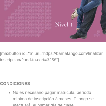
Nivel Avanzado
Clase distintos profes
LUNES
MARTES
MIÉRCOLES
JUEVES
VIERNES
20.3 0h a 21.45h
[maxbutton id="5" url="https://barnatango.com/finalizar-
Distintos profesores
inscripcion/?add-to-cart=3258"]
SÁBADO
Técnica
Ambos roles
CONDICIONES
LUNES
No es necesario pagar matrícula, período
MARTES
En preparación
mínimo de inscripción 3 meses. El pago se
MIÉRCOLES
efectuará el primer día de clase.