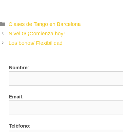
MIÉRCOLES
JUEVES
VIERNES
Categories
Clases de Tango en Barcelona
SÁBADO
Nivel 0/ ¡Comienza hoy!
Los bonos/ Flexibilidad
Nombre:
Email:
Teléfono: