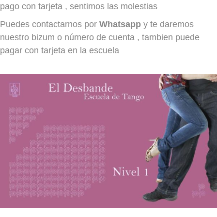
pago con tarjeta , sentimos las molestias
Amaia y Jekaterina
Puedes contactarnos por
Whatsapp
y te daremos
SÁBADO
nuestro bizum o número de cuenta , tambien puede
NIVEL 1/2
pagar con tarjeta en la escuela
LUNES
12h a 13.15h
Jekaterina
MARTES
MIÉRCOLES
20.30h - 21.45h
Olga y Carlos
JUEVES
VIERNES
18h a 19.15h
Amaia y Jekaterina
SÁBADO
NIVEL 2