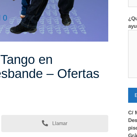
¿Qu
ayu
 Tango en
esbande – Ofertas
E
C/ 
Des
Llamar
pis
Grà