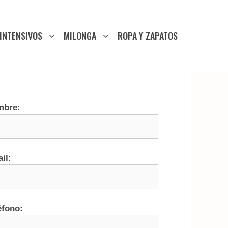
INTENSIVOS
MILONGA
ROPA Y ZAPATOS
mbre:
il:
éfono: