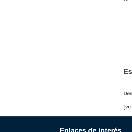
Es
Des
[vc
Enlaces de interés