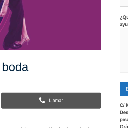
¿Qu
ayu
u boda
E
Llamar
C/ 
Des
pis
Grà