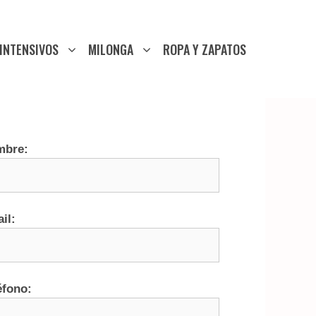
INTENSIVOS
MILONGA
ROPA Y ZAPATOS
mbre:
il:
éfono: