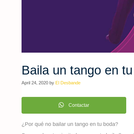
Baila un tango en t
April 24, 2020
by
El Desbande
Contactar
¿Por qué no bailar un tango en tu boda?