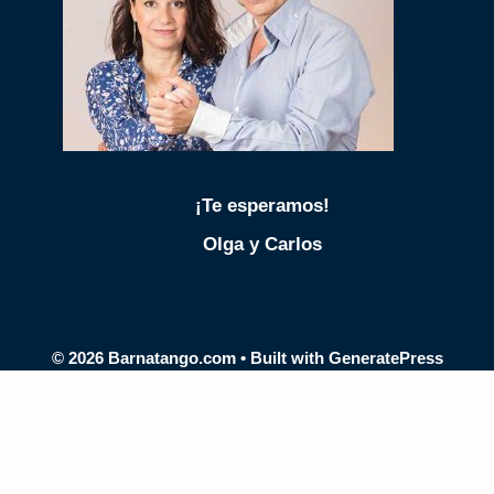
SÁBADO
Técnica
Ambos roles
LUNES
MARTES
En preparación
¡Te esperamos!
MIÉRCOLES
Olga y Carlos
JUEVES
VIERNES
SÁBADO
© 2026 Barnatango.com
• Built with
GeneratePress
Practicas y Milonga
LUNES
MARTES
MIÉRCOLES
JUEVES