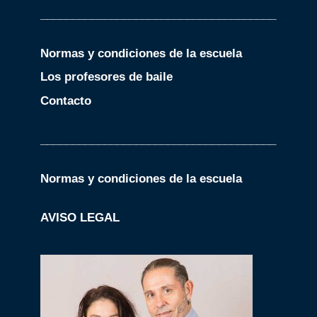
MIÉRCOLES
19.15 a 20.30h
_____________________________________
Amaia / Jekaterina
Carlos / Olga
(MULTINIVEL)
Olga y Carlos
SÁBADO
Normas y condiciones de la escuela
JUEVES
Los profesores de baile
VIERNES
19h- 20.15
Contacto
Carlos / Olga
SÁBADO
_____________________________________
Nivel Avanzado
Normas y condiciones de la escuela
Clase distintos profes
LUNES
AVISO LEGAL
MARTES
MIÉRCOLES
JUEVES
VIERNES
20.3 0h a 21.45h
Distintos profesores