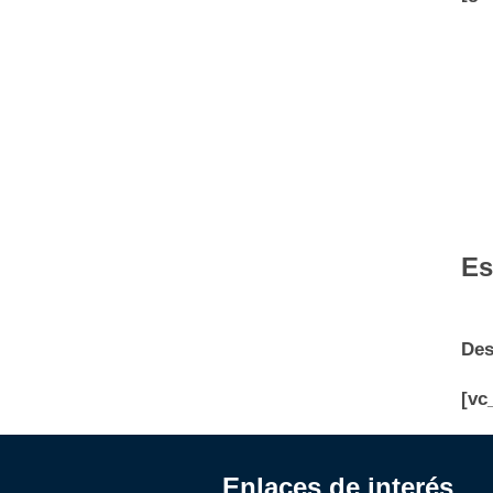
Es
Des
[vc
Enlaces de interés