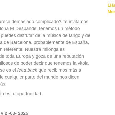
Llá
Men
arece demasiado complicado? Te invitamos
celona El Desbande, tenemos un método
 puedes disfrutar de la música de tango y de
ua de Barcelona, probablemente de España,
n referente. Nuestra milonga es
de toda Europa y goza de una reputación
llosos de poder decir que tenemos la vitola
ese es el
feed back
que recibimos más a
e cualquier parte del mundo nos dicen
rás.
sta es tu oportunidad.
y 2 -03- 2025