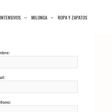
INTENSIVOS
MILONGA
ROPA Y ZAPATOS
mbre:
il:
éfono: