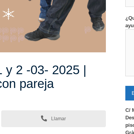
¿Qu
ayu
 y 2 -03- 2025 |
 con pareja
E
C/ 
Des
Llamar
pis
Grà