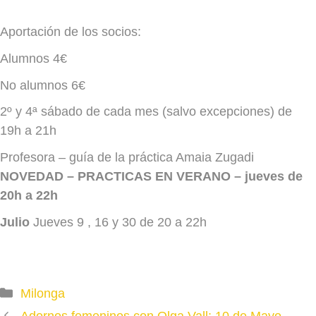
Aportación de los socios:
Alumnos 4€
No alumnos 6€
2º y 4ª
sábado de cada mes (salvo excepciones) de
19h a 21h
Profesora – guía de la práctica Amaia Zugadi
NOVEDAD – PRACTICAS EN VERANO – jueves de
20h a 22h
Julio
Jueves 9 , 16 y 30 de 20 a 22h
Categories
Milonga
Adornos femeninos con Olga Vall: 10 de Mayo