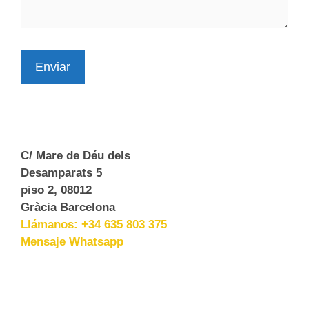
MARTES
En preparación
MIÉRCOLES
JUEVES
Enviar
VIERNES
SÁBADO
Practicas y Milonga
LUNES
C/ Mare de Déu dels
MARTES
Desamparats 5
MIÉRCOLES
piso 2, 08012
JUEVES
Gràcia Barcelona
VIERNES
22.15 - 01.45h
Llámanos: +34 635 803 375
Olga / Carlos
Mensaje Whatsapp
SÁBADO
19.00 - 21.00
2º y 4º sábado del mes