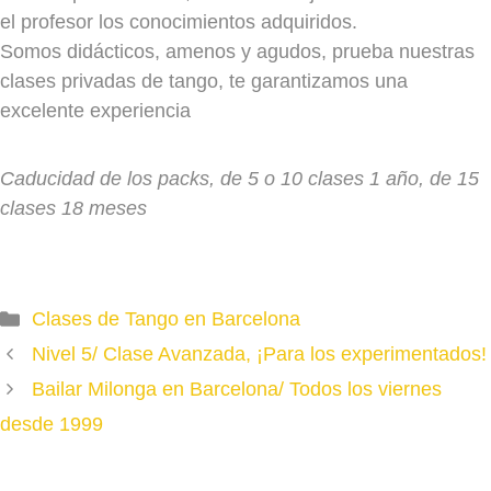
SÁBADO
el profesor los conocimientos adquiridos.
NIVEL 2
Somos didácticos, amenos y agudos, prueba nuestras
LUNES
clases privadas de tango, te garantizamos una
MARTES
19h a 20.15h
excelente experiencia
Olga y Carlos
NIVEL 2/ 3
MIÉRCOLES
20.30h - 21.45h
Caducidad de los packs, de 5 o 10 clases 1 año, de 15
LUNES
clases 18 meses
Olga y Carlos
MARTES
NIVEL 3/4
MIÉRCOLES
JUEVES
LUNES
JUEVES
VIERNES
MARTES
VIERNES
19h- 20.15
Categories
SÁBADO
17.30 - 18.45
Clases de Tango en Barcelona
MIÉRCOLES
19.15 a 20.30h
Amaia / Jekaterina (MULTINIVEL)
Carlos / Olga
Nivel 5/ Clase Avanzada, ¡Para los experimentados!
Olga y Carlos
Bailar Milonga en Barcelona/ Todos los viernes
SÁBADO
JUEVES
desde 1999
VIERNES
19h- 20.15