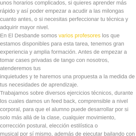
unos horarios complicados, si quieres aprender más
JUEVES
rápido y así poder empezar a acudir a las milongas
VIERNES
18h a 19.15h
cuanto antes, o si necesitas perfeccionar tu técnica y
adquirir mayor nivel.
Amaia y Jekaterina
En El Desbande somos
varios profesores
los que
SÁBADO
estamos disponibles para esta tarea, tenemos gran
NIVEL 1/2
experiencia y amplia formación. Antes de empezar a
LUNES
12h a 13.15h
tomar cases privadas de tango con nosotros,
atenderemos tus
Jekaterina
inquietudes y te haremos una propuesta a la medida de
MARTES
tus necesidades de aprendizaje.
MIÉRCOLES
20.30h - 21.45h
Trabajamos sobre diversos ejercicios técnicos, durante
Olga y Carlos
los cuales damos un feed back, comprensible a nivel
JUEVES
corporal, para que el alumno puede desarrollar por si
VIERNES
18h a 19.15h
solo más allá de la clase, cualquier movimiento,
corrección postural, elección estilística o
Amaia y Jekaterina
musical por sí mismo, además de ejecutar bailando con