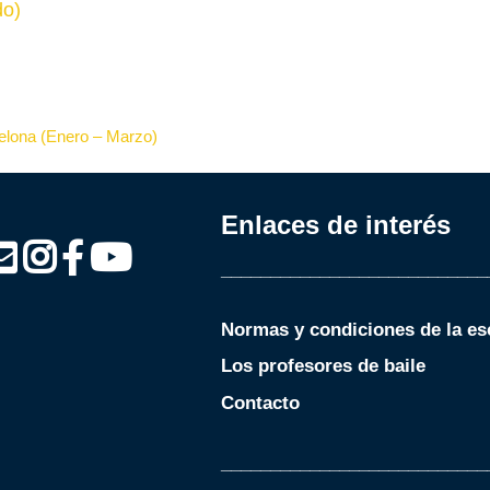
do)
celona (Enero – Marzo)
Enlaces de interés
___________________________
Normas y condiciones de la es
Los profesores de baile
Contacto
___________________________