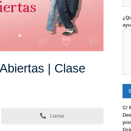
¿Qu
ayu
Abiertas | Clase
E
C/ 
Des
Llamar
pis
Grà