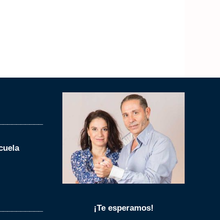
__________
cuela
__________
¡Te esperamos!