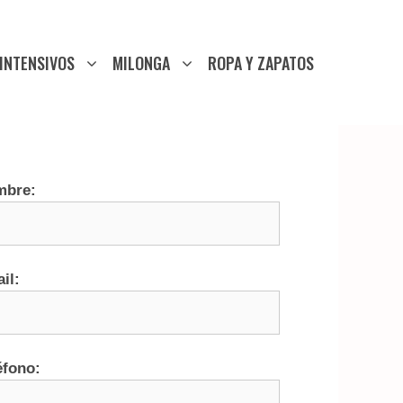
INTENSIVOS
MILONGA
ROPA Y ZAPATOS
mbre:
il:
éfono: