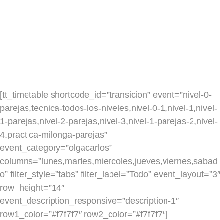
[tt_timetable shortcode_id=”transicion” event=”nivel-0-
parejas,tecnica-todos-los-niveles,nivel-0-1,nivel-1,nivel-
1-parejas,nivel-2-parejas,nivel-3,nivel-1-parejas-2,nivel-
4,practica-milonga-parejas”
event_category=”olgacarlos”
columns=”lunes,martes,miercoles,jueves,viernes,sabad
o” filter_style=”tabs” filter_label=”Todo” event_layout=”3″
row_height=”14″
event_description_responsive=”description-1″
row1_color=”#f7f7f7″ row2_color=”#f7f7f7″]