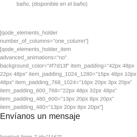
baño, (disponible en el baño)
[qode_elements_holder
number_of_columns=”one_column”]
[qode_elements_holder_item
advanced_animations=”no”
background_color=”#f7d13f” item_padding=”42px 48px
22px 48px” item_padding_1024_1280=”15px 48px 10px
48px” item_padding_768_1024=”16px 20px 3px 20px”
item_padding_600_768=”22px 48px 32px 48px”
item_padding_480_600=”13px 20px 8px 20px”
item_padding_480=”13px 20px 8px 20px”]
Envíanos un mensaje
[contact-form-7 id=”1167″