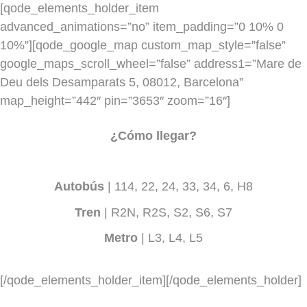
[qode_elements_holder_item
advanced_animations=”no” item_padding=”0 10% 0
10%”][qode_google_map custom_map_style=”false”
google_maps_scroll_wheel=”false” address1=”Mare de
Deu dels Desamparats 5, 08012, Barcelona”
map_height=”442″ pin=”3653″ zoom=”16″]
¿Cómo llegar?
Autobús
| 114, 22, 24, 33, 34, 6, H8
Tren
| R2N, R2S, S2, S6, S7
Metro
| L3, L4, L5
[/qode_elements_holder_item][/qode_elements_holder]