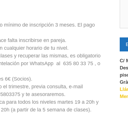
do mínimo de inscripción 3 meses. El pago
 falta inscribirse en pareja.
E
 cualquier horario de tu nivel.
lases y recuperar las mismas, es obligatorio
C/ 
 antelación por WhatsApp
al 635 80 33 75 , o
Des
pis
s 6€ (Socios).
Grà
l trimestre, previa consulta, e-mail
Llá
35803375 y te asesoraremos
.
Men
a para todos los niveles martes 19 a 20h y
 20h (a partir de la 5 semana de clases).