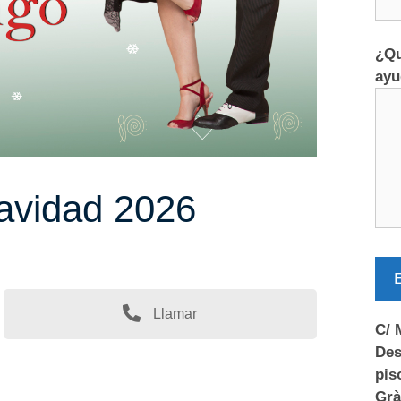
¿Qu
ayu
avidad 2026
E
Llamar
C/ 
Des
pis
Grà