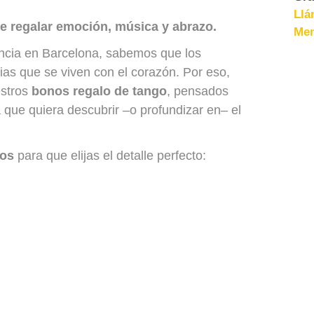
Llá
ce regalar emoción, música y abrazo.
Men
encia en Barcelona, sabemos que los
ias que se viven con el corazón. Por eso,
estros
bonos regalo de tango
, pensados
 que quiera descubrir –o profundizar en– el
nos
para que elijas el detalle perfecto: