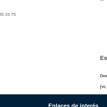
80 33 75
Es
Des
[vc
Enlaces de interés