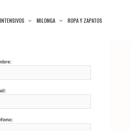
INTENSIVOS
MILONGA
ROPA Y ZAPATOS
mbre:
il:
éfono: