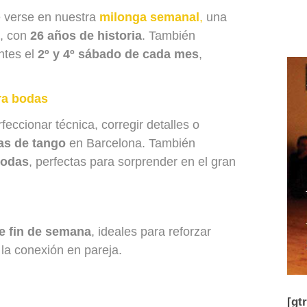
e verse en nuestra
milonga semanal
,
una
a, con
26 años de historia
. También
ntes el
2º y 4º sábado de cada mes
,
ra bodas
rfeccionar técnica, corregir detalles o
as de tango
en Barcelona. También
bodas
, perfectas para sorprender en el gran
e fin de semana
, ideales para reforzar
 la conexión en pareja.
[gt