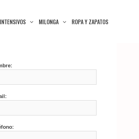
INTENSIVOS
MILONGA
ROPA Y ZAPATOS
mbre:
il:
éfono: