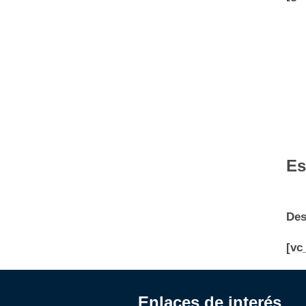
Es
Des
[vc
Enlaces de interés