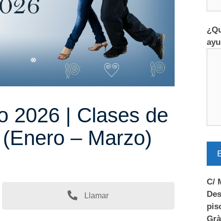
¿Qu
ayu
no 2026 | Clases de
 (Enero – Marzo)
E
C/ 
Des
Llamar
pis
Grà