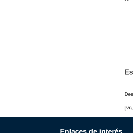
e
Es
Des
[vc
Enlaces de interés