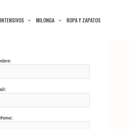
INTENSIVOS
MILONGA
ROPA Y ZAPATOS
mbre:
il:
éfono: