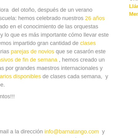
Llá
dora del otoño, después de un verano
Men
escuela: hemos celebrado nuestros
26 años
ado en el conocimiento de las orquestas
 y lo que es más importante cómo llevar este
emos impartido gran cantidad de
clases
arias
parejas de novios
que se casarón este
nsivos de fin de semana
, hemos creado un
s por grandes maestros internacionales y
arios disponibles
de clases cada semana, y
e.
ntos!!!
ail a la dirección
info@barnatango.com
y