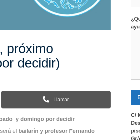
¿Qu
ayu
 , próximo
or decidir)
E
Llamar
C/ 
sábado y domingo por decidir
Des
pis
 será el
bailarín y profesor Fernando
Grà