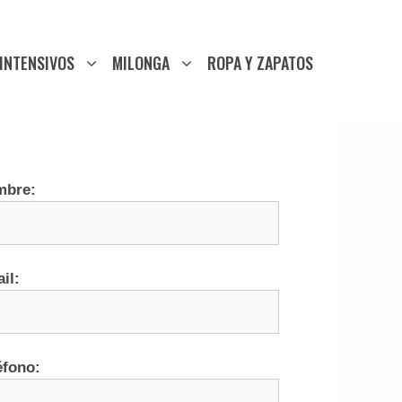
INTENSIVOS
MILONGA
ROPA Y ZAPATOS
mbre:
il:
éfono: