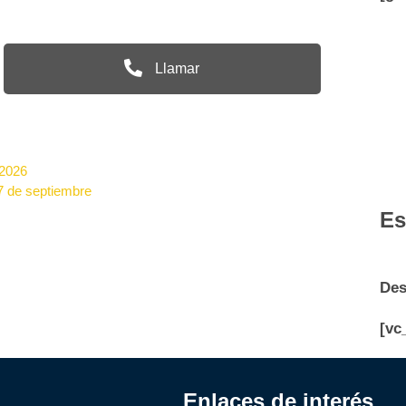
Llamar
 2026
27 de septiembre
Es
Des
[vc
Enlaces de interés