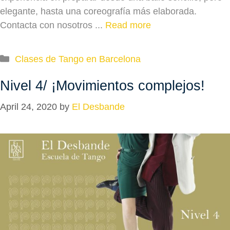
elegante, hasta una coreografía más elaborada.
Contacta con nosotros ...
Read more
Categories
Clases de Tango en Barcelona
Nivel 4/ ¡Movimientos complejos!
April 24, 2020
by
El Desbande