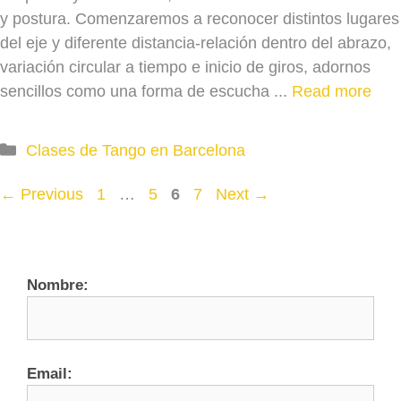
y postura. Comenzaremos a reconocer distintos lugares
del eje y diferente distancia-relación dentro del abrazo,
variación circular a tiempo e inicio de giros, adornos
sencillos como una forma de escucha ...
Read more
Categories
Clases de Tango en Barcelona
Page
Page
Page
Page
←
Previous
1
…
5
6
7
Next
→
Nombre:
Email: