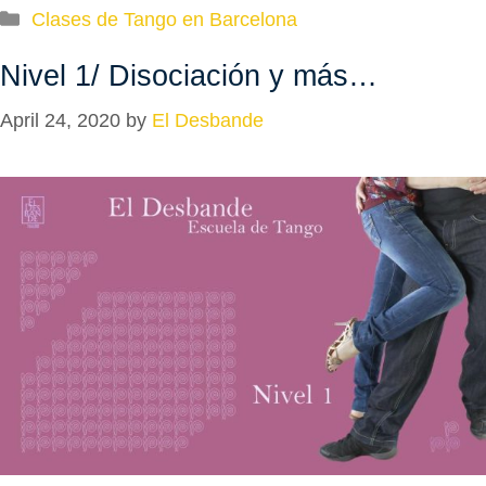
Categories
Clases de Tango en Barcelona
Nivel 1/ Disociación y más…
April 24, 2020
by
El Desbande