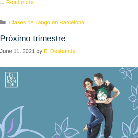
...
Read more
Categories
Clases de Tango en Barcelona
Próximo trimestre
June 11, 2021
by
El Desbande