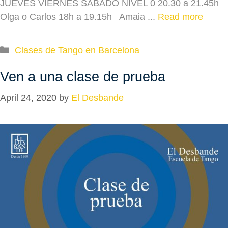
JUEVES VIERNES SÁBADO NIVEL 0 20.30 a 21.45h
Olga o Carlos 18h a 19.15h Amaia ...
Read more
Categories
Clases de Tango en Barcelona
Ven a una clase de prueba
April 24, 2020
by
El Desbande