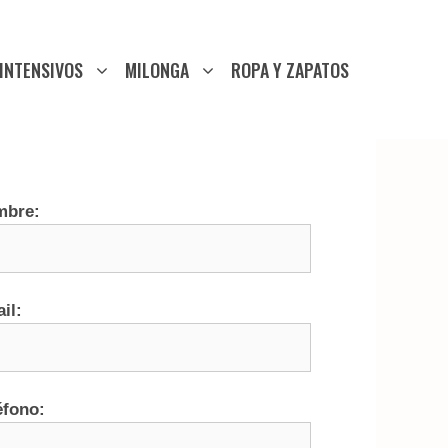
INTENSIVOS
MILONGA
ROPA Y ZAPATOS
mbre:
il:
éfono: