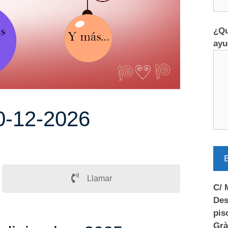
¿Qu
ayu
0-12-2026
E
Llamar
C/ 
Des
pis
Grà