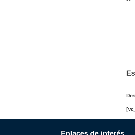
Es
Des
[vc
Enlaces de interés