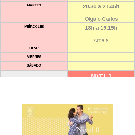
MARTES
20.30 a 21.45h
Olga o Carlos
MIÉRCOLES
18h a 19.15h
Amaia
JUEVES
VIERNES
SÁBADO
NIVEL 1
LUNES
12h a 13.15h
Jekaterina
MARTES
MIÉRCOLES
JUEVES
VIERNES
18h a 19.15h