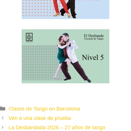
Nivel Avanzado
Clase distintos profes
LUNES
MARTES
MIÉRCOLES
JUEVES
VIERNES
20.3 0h a 21.45h
Distintos profesores
SÁBADO
Técnica
Ambos roles
Categories
LUNES
Clases de Tango en Barcelona
MARTES
En preparación
Ven a una clase de prueba
La Desbandada 2026 – 27 años de tango
MIÉRCOLES