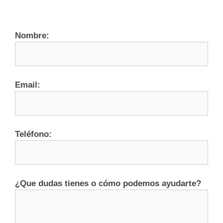
JUEVES
VIERNES
Nombre:
SÁBADO
Practicas y Milonga
LUNES
MARTES
Email:
MIÉRCOLES
JUEVES
VIERNES
22.15 - 01.45h
Teléfono:
Olga / Carlos
SÁBADO
19.00 - 21.00
2º y 4º sábado del mes
¿Que dudas tienes o cómo podemos ayudarte?
LUNES
MARTES