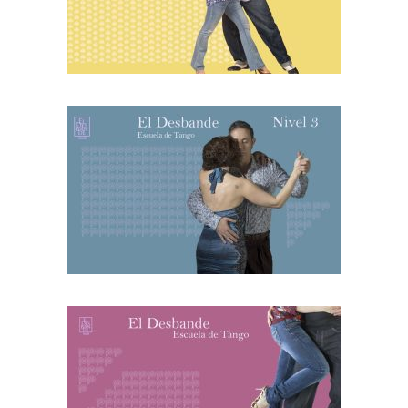
Amaia y Jekaterina
SÁBADO
NIVEL 1/2
LUNES
12h a 13.15h
Jekaterina
MARTES
MIÉRCOLES
20.30h - 21.45h
Olga y Carlos
JUEVES
VIERNES
18h a 19.15h
Amaia y Jekaterina
SÁBADO
NIVEL 2