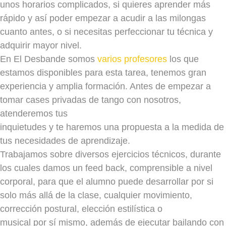
unos horarios complicados, si quieres aprender más
JUEVES
rápido y así poder empezar a acudir a las milongas
VIERNES
18h a 19.15h
cuanto antes, o si necesitas perfeccionar tu técnica y
adquirir mayor nivel.
Amaia y Jekaterina
En El Desbande somos
varios profesores
los que
SÁBADO
estamos disponibles para esta tarea, tenemos gran
NIVEL 1/2
experiencia y amplia formación. Antes de empezar a
LUNES
12h a 13.15h
tomar cases privadas de tango con nosotros,
atenderemos tus
Jekaterina
inquietudes y te haremos una propuesta a la medida de
MARTES
tus necesidades de aprendizaje.
MIÉRCOLES
20.30h - 21.45h
Trabajamos sobre diversos ejercicios técnicos, durante
Olga y Carlos
los cuales damos un feed back, comprensible a nivel
JUEVES
corporal, para que el alumno puede desarrollar por si
VIERNES
18h a 19.15h
solo más allá de la clase, cualquier movimiento,
corrección postural, elección estilística o
Amaia y Jekaterina
musical por sí mismo, además de ejecutar bailando con