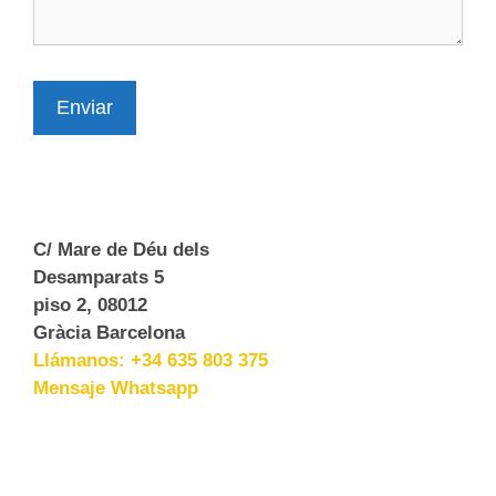
MARTES
En preparación
MIÉRCOLES
JUEVES
Enviar
VIERNES
SÁBADO
Practicas y Milonga
LUNES
C/ Mare de Déu dels
MARTES
Desamparats 5
MIÉRCOLES
piso 2, 08012
JUEVES
Gràcia Barcelona
VIERNES
22.15 - 01.45h
Llámanos: +34 635 803 375
Olga / Carlos
Mensaje Whatsapp
SÁBADO
19.00 - 21.00
2º y 4º sábado del mes