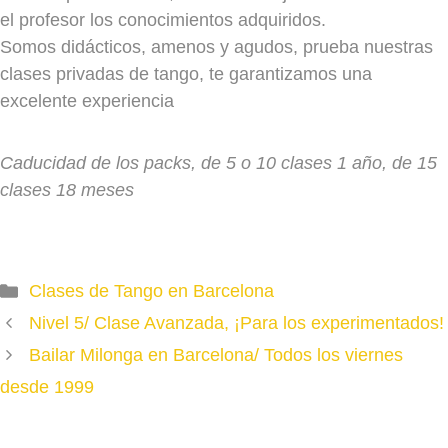
SÁBADO
el profesor los conocimientos adquiridos.
NIVEL 2
Somos didácticos, amenos y agudos, prueba nuestras
LUNES
clases privadas de tango, te garantizamos una
MARTES
19h a 20.15h
excelente experiencia
Olga y Carlos
NIVEL 2/ 3
MIÉRCOLES
20.30h - 21.45h
Caducidad de los packs, de 5 o 10 clases 1 año, de 15
LUNES
clases 18 meses
Olga y Carlos
MARTES
NIVEL 3/4
MIÉRCOLES
JUEVES
LUNES
JUEVES
VIERNES
MARTES
VIERNES
19h- 20.15
Categories
SÁBADO
17.30 - 18.45
Clases de Tango en Barcelona
MIÉRCOLES
19.15 a 20.30h
Amaia / Jekaterina (MULTINIVEL)
Carlos / Olga
Nivel 5/ Clase Avanzada, ¡Para los experimentados!
Olga y Carlos
Bailar Milonga en Barcelona/ Todos los viernes
SÁBADO
JUEVES
desde 1999
VIERNES
19h- 20.15